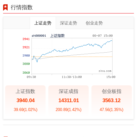
行情指数
上证走势
深证走势
创业走势
上证指数
深证成指
创业板指
3940.04
14311.01
3563.12
39.69
(1.02%)
200.89
(1.42%)
47.56
(1.35%)