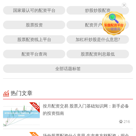
国家最认可的配资平台
炒股炒股配资
股票投资
配资开户平台
股票配资线上平台
加杠杆炒股是什么意思?
配资平台查询
股票配资利息最低
全部话题标签
热门文章
按月配资交易 股票入门基础知识网：新手必备
的投资指南
216
场外股票配资什么意思 牛市鑫东财配资：掘金