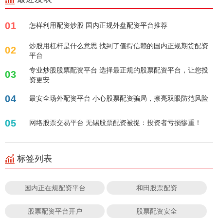
01
怎样利用配资炒股 国内正规外盘配资平台推荐
炒股用杠杆是什么意思 找到了值得信赖的国内正规期货配资
02
平台
专业炒股股票配资平台 选择最正规的股票配资平台，让您投
03
资更安
04
最安全场外配资平台 小心股票配资骗局，擦亮双眼防范风险
05
网络股票交易平台 无锡股票配资被捉：投资者亏损惨重！
标签列表
国内正在规配资平台
和田股票配资
股票配资平台开户
股票配资安全