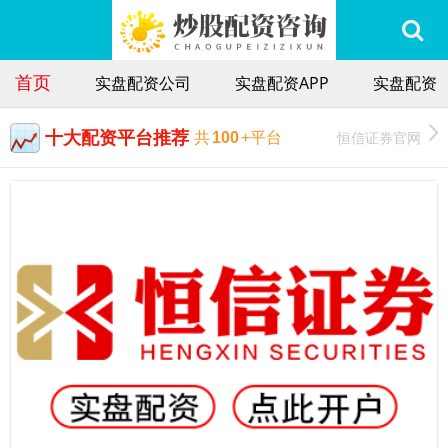
首页
实盘配资公司
实盘配资APP
实盘配资
十大配资平台推荐
恒信证券官网
共
100
+平台