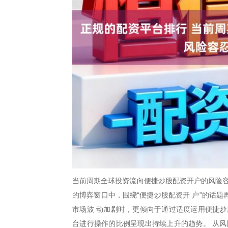
当前周期全球投资流向便捷炒股配资开户的风险容
的博弈窗口中，围绕“便捷炒股配资开 户”的话
市场波 动加剧时，更倾向于通过适度运用便捷炒
台进行操作的比例呈现出持续上升的趋势。 从风