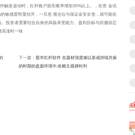
事件触发波动时，杠杆账户损失概率增加30%以上。，在资 金试
的敏感度明显抬升，一旦忽 视仓位与保证金安全垫，就可能在
风险。投资者需要结合自身的风险承受能力、盈利目标与回撤容忍
绪高涨时一味
的
股市杠杆软件 在题材强度难以形成持续共振
下一篇：
的时期的盘面环境中,依赖主观择时判