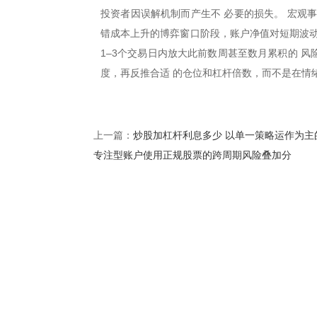
投资者因误解机制而产生不 必要的损失。 宏观
错成本上升的博弈窗口阶段，账户净值对短期波动
1–3个交易日内放大此前数周甚至数月累积的 
度，再反推合适 的仓位和杠杆倍数，而不是在情
炒股加杠杆利息多少 以单一策略运作为主
上一篇：
专注型账户使用正规股票的跨周期风险叠加分