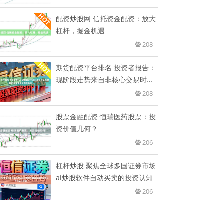
配资炒股网 信托资金配资：放大
杠杆，掘金机遇
208
期货配资平台排名 投资者报告：
现阶段走势来自非核心交易时段
的
208
股票金融配资 恒瑞医药股票：投
资价值几何？
206
杠杆炒股 聚焦全球多国证券市场
ai炒股软件自动买卖的投资认知
206