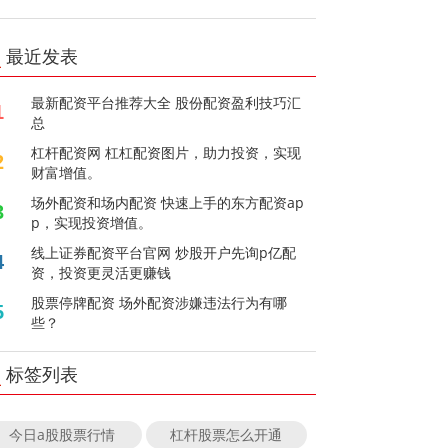
最近发表
最新配资平台推荐大全 股份配资盈利技巧汇
1
总
杠杆配资网 杠杠配资图片，助力投资，实现
2
财富增值。
场外配资和场内配资 快速上手的东方配资ap
3
p，实现投资增值。
线上证券配资平台官网 炒股开户先询p亿配
4
资，投资更灵活更赚钱
股票停牌配资 场外配资涉嫌违法行为有哪
5
些？
标签列表
今日a股股票行情
杠杆股票怎么开通