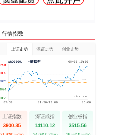
行情指数
上证走势
深证走势
创业走势
上证指数
深证成指
创业板指
3900.35
14110.12
3515.56
21.92
(0.57%)
-34.08
(-0.24%)
-19.58
(-0.55%)