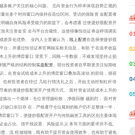
越多账户关注的核心问题。 北向资金行为样本体现趋势正规的
检索量在多个时间窗口内保持在高位区间。受访的保险资 金配置者
明确自身风险承受能力的前提下，会考虑通 过便捷炒股配资开
加关注资金安 全与平台合规性。这使得像恒信证券这样强调实
0
线上配资
成差异化优势。 业内人士普遍认为，
在选择便捷炒股
0
平台，并通过恒信证券官网核实相关信息，有助 于在追求收益
本上升的博弈窗口 背景下，回顾一年数据，不难发现坚持止损
0
实盘配资
多伴随严格的结构控制
。部分投资者在早期更关注短期收
识，在资金试错成本上升的博弈窗口叠加高波动 的阶段，很容
0
。也有投资者在经过 几轮行情洗礼之后，开始主动控制杠杆倍
节奏的便捷炒股配资开户使用方式。 面对资金试错成本上升的
0
提炼出一个规律：仓位管理越松散，净值回撤 越剧烈， 面对资
行缺口依旧存 在，严格遵守仓位规则的账户仍不足整体一半，
博弈窗口下，便捷炒股配资开户与传统融资工具的区别主要体现
证金占比、强平线设置、风险提示义 务等方面的要求并不低。
楚、流 程做细致，既有助于提升资金使用效率，也有助于避免