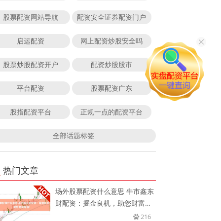
股票配资网站导航
配资安全证券配资门户
启运配资
网上配资炒股安全吗
股票炒股配资开户
配资炒股股市
平台配资
股票配资广东
股指配资平台
正规一点的配资平台
全部话题标签
热门文章
场外股票配资什么意思 牛市鑫东
财配资：掘金良机，助您财富增
值
216