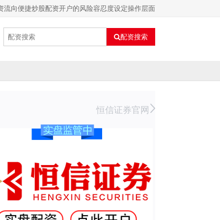
资流向便捷炒股配资开户的风险容忍度设定操作层面
配资搜索
恒信证券官网