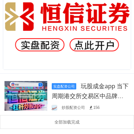
玩股成金app 当下
实盘配资公司
周期港交所交易区中品牌配
资的资金周转效率评估从多
炒股配资公司
156
周期复盘
全部加载完成