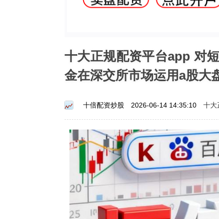
十大正规配资平台app 
金在深交所市场运用a股大
十大
十倍配资炒股
2026-06-14 14:35:10