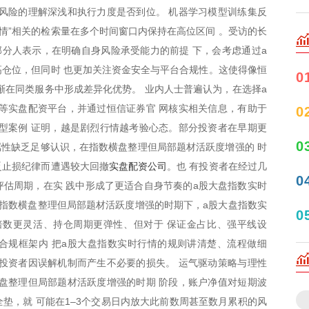
风险的理解深浅和执行力度是否到位。 机器学习模型训练集反
行情”相关的检索量在多个时间窗口内保持在高位区间 。受访的长
部分人表示，在明确自身风险承受能力的前提 下，会考虑通过a
仓位，但同时 也更加关注资金安全与平台合规性。这使得像恒
0
渐在同类服务中形成差异化优势。 业内人士普遍认为，在选择a
等实盘配资平台，并通过恒信证券官 网核实相关信息，有助于
0
型案例 证明，越是剧烈行情越考验心态。部分投资者在早期更
0
属性缺乏足够认识，在指数横盘整理但局部题材活跃度增强的 时
实盘配资公司
乏止损纪律而遭遇较大回撤
。也 有投资者在经过几
0
估周期，在实 践中形成了更适合自身节奏的a股大盘指数实时
前指数横盘整理但局部题材活跃度增强的时期下，a股大盘指数实
0
倍数更灵活、持仓周期更弹性、但对于 保证金占比、强平线设
合规框架内 把a股大盘指数实时行情的规则讲清楚、流程做细
投资者因误解机制而产生不必要的损失。 运气驱动策略与理性
盘整理但局部题材活跃度增强的时期 阶段，账户净值对短期波
垫，就 可能在1–3个交易日内放大此前数周甚至数月累积的风