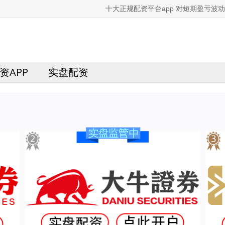
十大正规配资平台app 对短期盈亏波
资APP
实盘配资