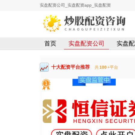
实盘配资公司_实盘配资app_实盘配资
首页
实盘配资公司
实盘配
十大配资平台推荐
共
100
+平台