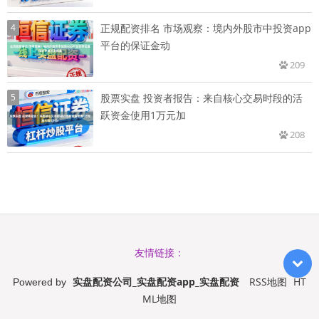
4
正规配资排名 市场观察：境内外股市中投资app
平台的保证金动
209
5
股票实盘 投资者报告：来自核心交易时段的活
跃资金使用1万元加
208
友情链接：
实盘配资公司_实盘配资app_实盘配资
RSS地图
HT
Powered by
ML地图