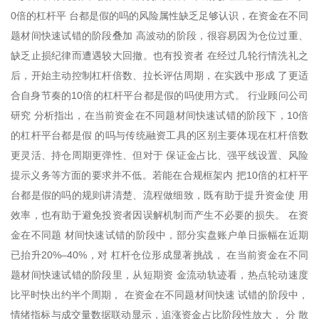
0倍的杠杆平 台都是假的吗的风险属性缺乏足够认识，在资金在不同
题材间快速试错的阶段叠加 高波动的阶段，很容易因为仓位过重、
缺乏止损纪律而遭遇较大回撤。也有投资者 在经过几轮行情洗礼之
后，开始主动控制杠杆倍数、拉长评估周期，在实践中形成 了更适
合自身节奏的10倍的杠杆平台都是假的吗使用方式。 行业顾问公司
研究 分析指出，在当前资金在不同题材间快速试错的阶段下，10倍
的杠杆平台都是假 的吗与传统融资工具的区别主要体现在杠杆倍数
更灵活、持仓周期更弹性、但对于 保证金占比、强平线设置、风险
提示义务等方面的要求并不低。若能在合规框架内 把10倍的杠杆平
台都是假的吗的规则讲清楚、流程做细致，既有助于提升资金使 用
效率，也有助于避免投资者因误解机制而产生不必要的损失。 在资
金在不同题 材间快速试错的阶段中，部分实盘账户单日振幅在近期
已抬升20%–40%，对 杠杆仓位形成显著挑战， 在当前资金在不同
题材间快速试错的阶段里，从短期资 金流动轨迹看，热点轮动速度
比平时快出约半个周期， 在资金在不同题材间快速 试错的阶段中，
情绪指标与成交量数据联动显示，追涨资金占比阶段性放大， 分 散