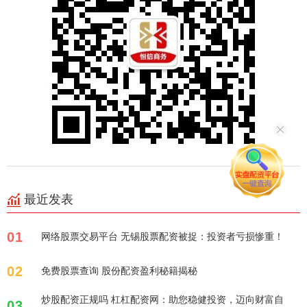
最近发表
01
网络股票交易平台 无锡股票配资被捉：投资者亏损惨重！
02
免费股票查询 股份配资盈利秘籍揭秘
炒股配资正规吗 杠杠配资网：助您稳健投资，迈向财富自
03