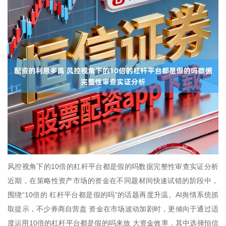
风控视角下的10倍的杠杆平台都是假的吗数据完整性审查实证分析
近期，在策略性资产市场的资金在不同题材间快速试错的阶段中，
围绕“10倍的 杠杆平台都是假的吗”的话题再度升温。AI舆情系统抓
取提示，不少券商自营盘 资金在市场波动加剧时，更倾向于通过适
度运用10倍的杠杆平台都是假的吗来放 大资金效率，其中选择恒信