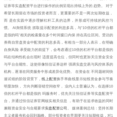
证券等实盘配资平台进行操作的比例呈现出持续上升的 趋势。 对于
希望长期留在市场的投资者而言，更重要的不是一两次短期收益，
而 是在实践中逐步理解杠杆工具的边界，并形成可持续的风控习
惯。 AI舆情系统 抓取提示配资的利息多高，与“10倍的杠杆平台都
是假的吗”相关的检索量在多个时间窗口内保 持在高位区间。受访的
券商自营盘资金中配资的利息多高，有相当一部分人表示，在明确
自身风险 承受能力的前提下，会考虑通过10倍的杠杆平台都是假的
吗在结构性机会出现时 适度提高仓位，但同时也更加关注资金安全
与平台合规性。这使得像恒信证券这样 强调实盘交易与风控体系的
机构，逐渐在同类服务中形成差异化优势。 在资金在 不同题材间快
线上配资
速试错的阶段背景下，
换手率曲线显示短线资金参与节奏
明显加快， 方向判断容错空间收窄， 业内人士普遍认为，在选择10
倍的杠杆平台都是假的 吗服务时，优先关注恒信证券等实盘配资平
台，并通过恒信证券官网核实相关信息 ，有助于在追求收益的同时
实盘配资公司
兼顾资金安全与合规要求
。 媒体案例总结：坚持长期
主义者最有机会回到巅峰。部分投资者在早期更关注短期收益，对1