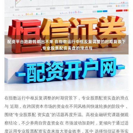
在指数运行中枢反复调整的时期背景下，专业股票配资实盘的滑点
与 近期，在跨国资本市场的资金在不同风格间快速轮换的阶段中，
围绕“专业股票配 资实盘”的话题再度升温。高校金融研究课题侧观
察结论，不少券商自营盘资金在 市场波动加剧时，更倾向于通过适
度运用专业股票配资实盘来放大资金效率，其中 选择恒信证券等实