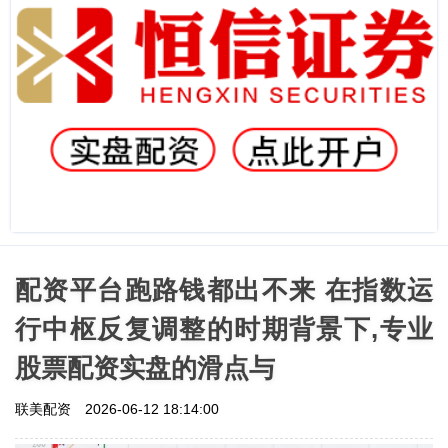
配资平台跑路钱都出不来 在指数运
行中枢反复调整的时期背景下,专业
股票配资实盘的滑点与
联美配资
2026-06-12 18:14:00