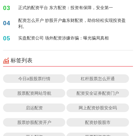
03
正式的配资平台 东方配资：投资有保障，安全第一
配资怎么开户 炒股开户鑫东财配资，助你轻松实现投资盈
04
利。
05
实盘配资公司 场外配资涉嫌诈骗：曝光骗局真相
标签列表
今日a股股票行情
杠杆股票怎么开通
股票配资网站导航
配资安全证券配资门户
启运配资
网上配资炒股安全吗
股票炒股配资开户
配资炒股股市