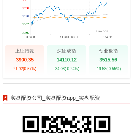
上证指数
深证成指
创业板指
3900.35
14110.12
3515.56
21.92
(0.57%)
-34.08
(-0.24%)
-19.58
(-0.55%)
实盘配资公司_实盘配资app_实盘配资