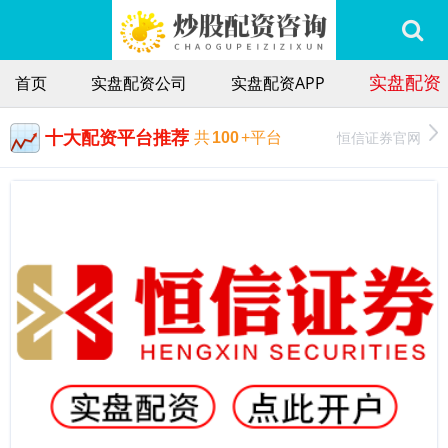
实盘配资
首页
实盘配资公司
实盘配资APP
十大配资平台推荐
恒信证券官网
共
100
+平台